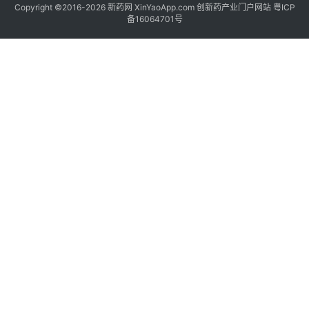
Copyright ©2016-2026 新药网 XinYaoApp.com 创新药产业门户网站
粤ICP
备16064701号
更
多