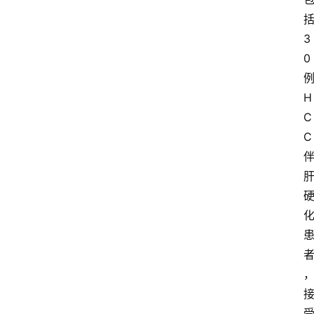
3
0
H
C
C