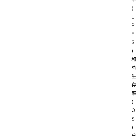
(
L
P
F
S
)
(
O
S
)