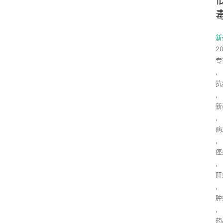
新
2
专
,
抗
,
新
,
病
,
癌
,
肝
,
肿
,
药