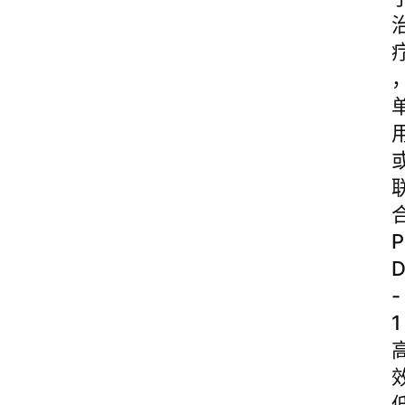
P
-
1