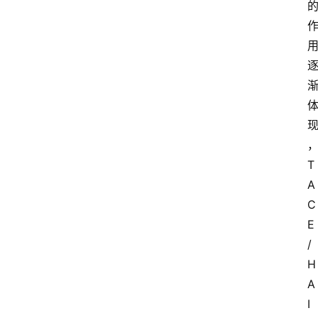
T
A
C
E
/
H
A
I