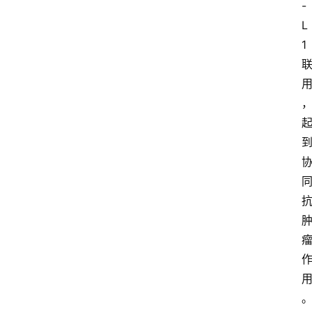
-
L
1