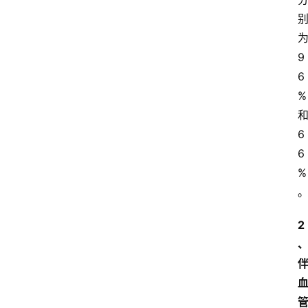
9
6
%
6
6
%
2