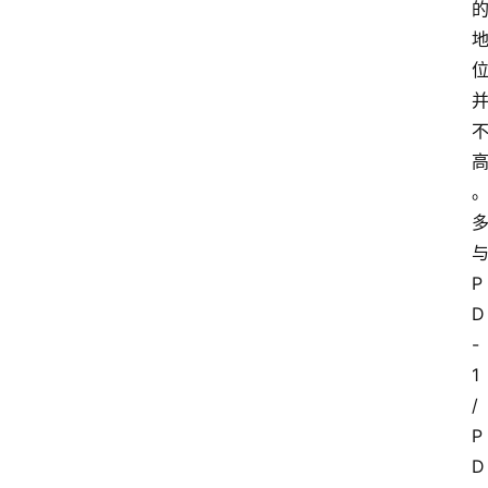
P
D
-
1
/
P
D