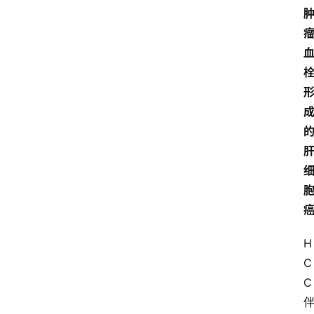
H
C
C