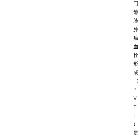
P
V
T
T