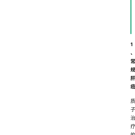
专
家
专
栏
登录
注册
科
1
普
视
频
新
药
社
区
更
多