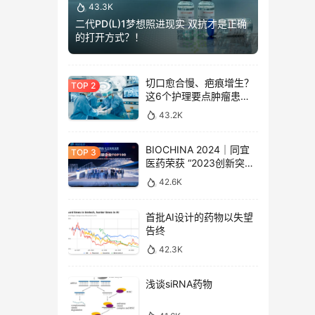
43.3K
二代PD(L)1梦想照进现实 双抗才是正确
的打开方式？！
切口愈合慢、疤痕增生？
这6个护理要点肿瘤患者
须牢记！
43.2K
BIOCHINA 2024｜同宜
医药荣获 “2023创新突破
企业 Top 100” 奖项
42.6K
首批AI设计的药物以失望
告终
42.3K
浅谈siRNA药物