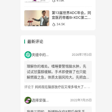
41.6K
第13届世界ADC年会，同
宜医药带着Bi-XDC第二代
产品线如约而至
34.5K
最新评论
夹缝中的小草
2026年7月3日
理解你的难处。嗜睡要警惕脑水肿，先
试试甘露醇缓解。手术即便做了也只能
解燃眉之急，体质太弱风险大。先把血
象调上来，重新穿刺查HER2，如果还是
评论于
妈妈现在脑部放疗后又增多增大了… 还有脊髓腔内也疼的天天得打针…
低表达就可以用8201，三阴性也可以考
虑戈沙妥珠单抗。
选择坚强62
2022年7月25日
我是三阴的，新辅助化疗8期后保乳手