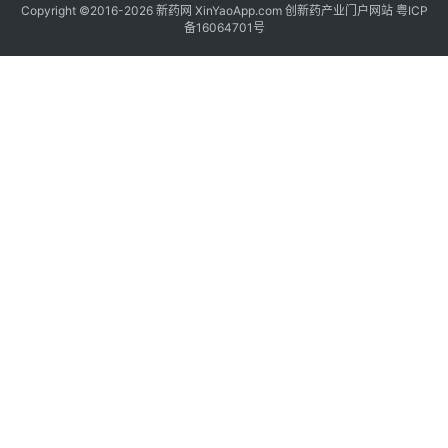
Copyright ©2016-2026 新药网 XinYaoApp.com 创新药产业门户网站
粤ICP
备16064701号
更
多