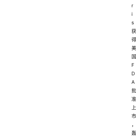
r
i
s
F
D
A