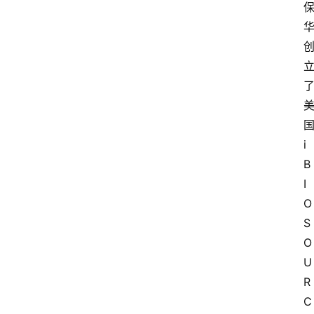
i
B
I
O
S
O
U
R
C