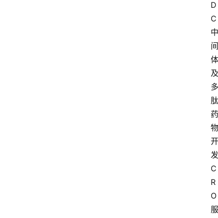
D
C
C
R
O