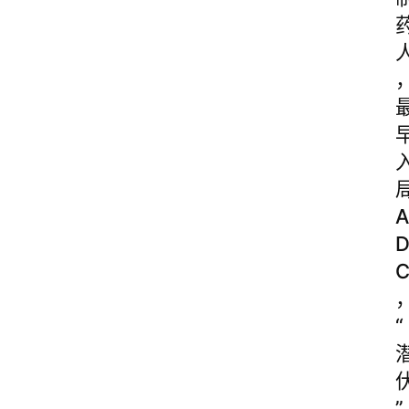
A
“
”