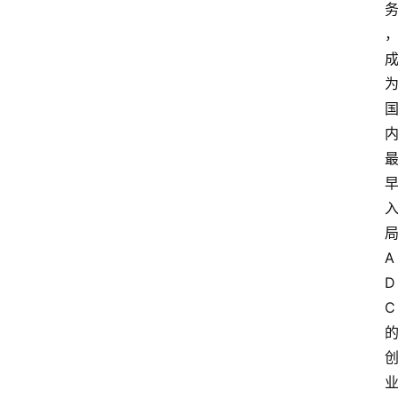
A
D
C