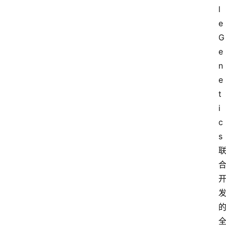
l
e 
G
e
n
e
t
i
c
s