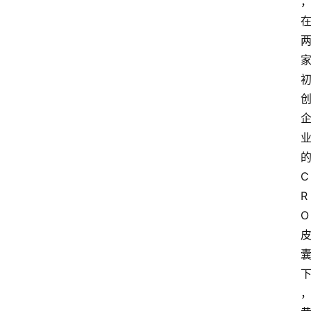
C
R
O