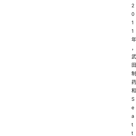
2
0
1
1
S
e
a
t
t