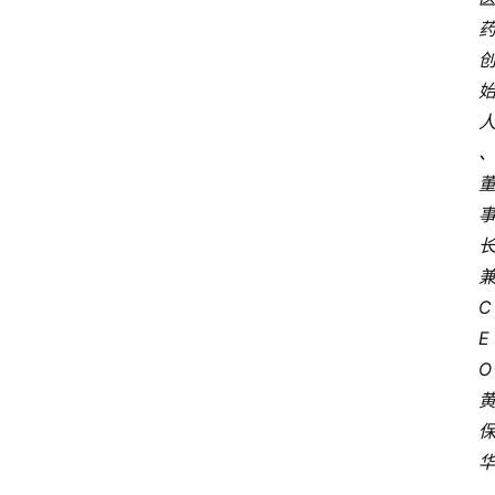
C
E
O