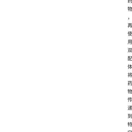
首
页
新
药
快
讯
新
药
专
题
专