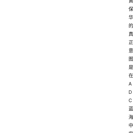
A
D
C