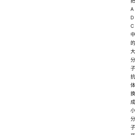
A
D
C