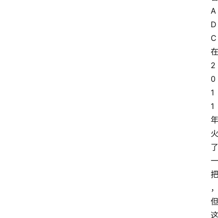
A
D
C
2
0
1
1