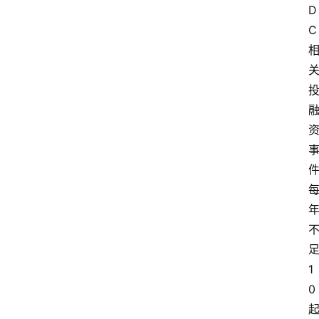
D
C
1
0