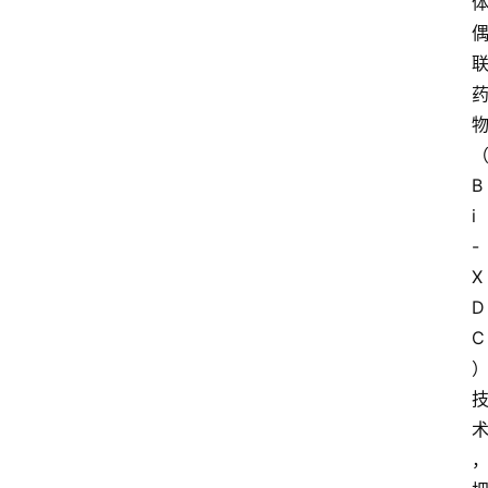
B
i
-
X
D
C