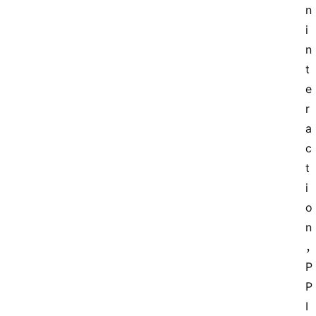
n 
i
n
t
e
r
a
c
t
i
o
n
P
P
I