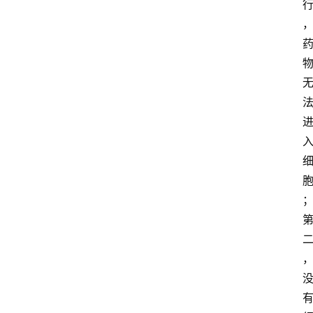
专
题
专
家
专
栏
登录
注册
科
普
视
频
新
药
社
区