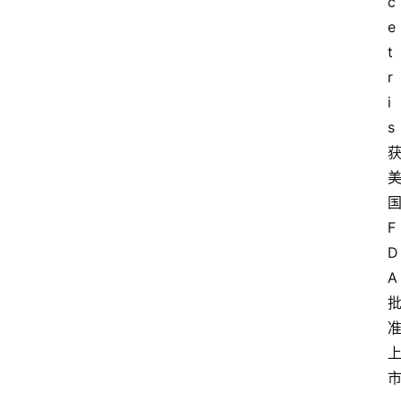
c
e
t
r
i
s
F
D
A