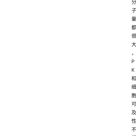
P
首
K 
页
新
药
快
讯
新
药