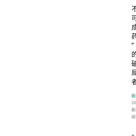
”
新
2
新
阅