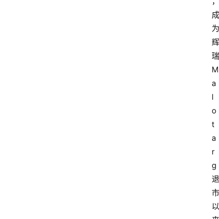
M
a
l
o
t
a
r
g