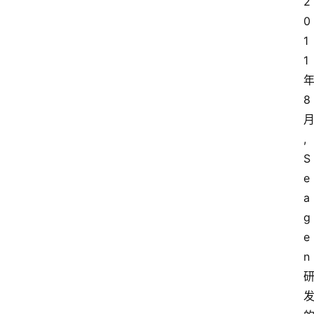
2
0
1
1
8
, 
S
e
a
g
e
n