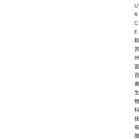
U
R
C
E