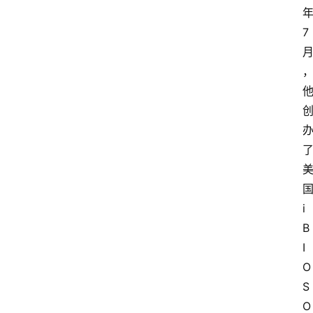
7
i
B
I
O
S
O