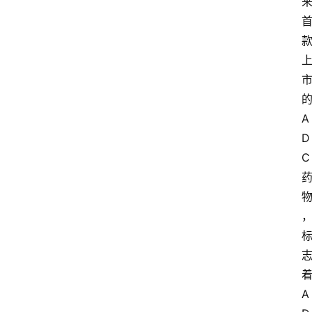
A
D
C
A