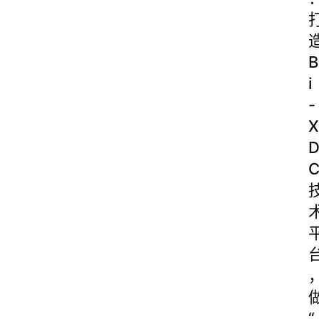
B
i
-
X
“