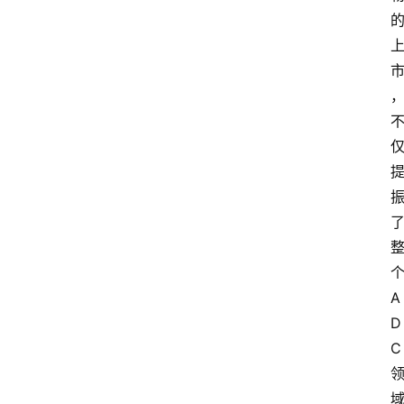
A
D
C