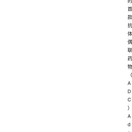
A
D
C
A
d