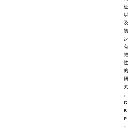
C
B
P
-