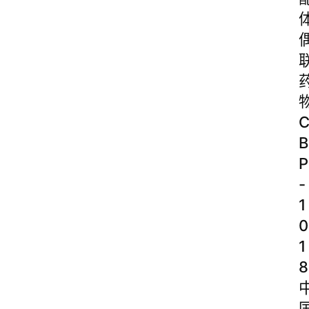
B
P
-
1
0
1
8