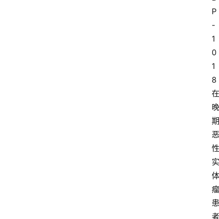
P
-
1
0
1
8