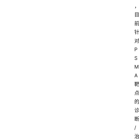
P
S
M
A
/