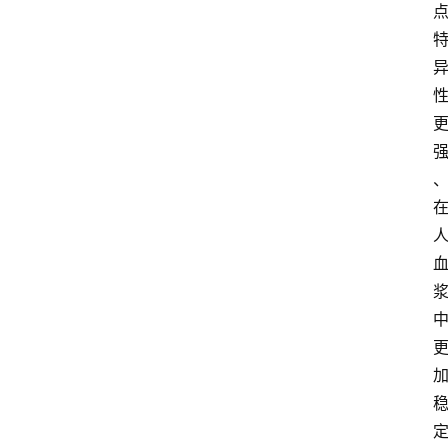
药
专
题
专
家
专
栏
登录
注册
科
普
视
频
新
药
社