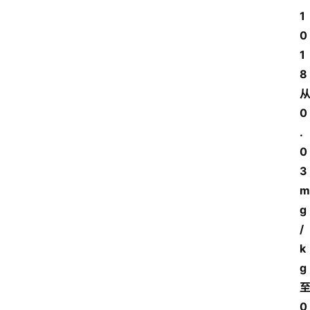
1
0
1
8
0
.
0
3
m
g
/
k
g
0