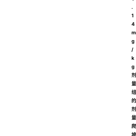
.
1
4
m
g
/
k
g