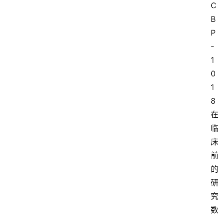
C
B
P
-
1
0
1
8