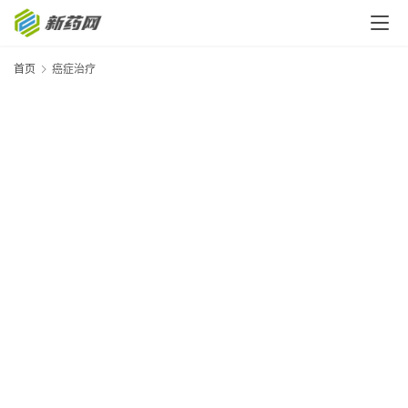
首页
癌症治疗
首
页
新
药
快
讯
新
药
专
题
专
家