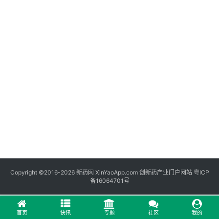
专
栏
登录
注册
科
普
视
频
新
药
社
区
更
Copyright ©2016-2026 新药网 XinYaoApp.com 创新药产业门户网站
粤ICP
多
备16064701号
首页
快讯
专题
社区
我的