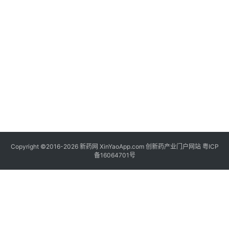
家
专
栏
登录
注册
科
普
视
频
新
药
社
Copyright ©2016-2026 新药网 XinYaoApp.com 创新药产业门户网站
粤ICP
区
备16064701号
更
多