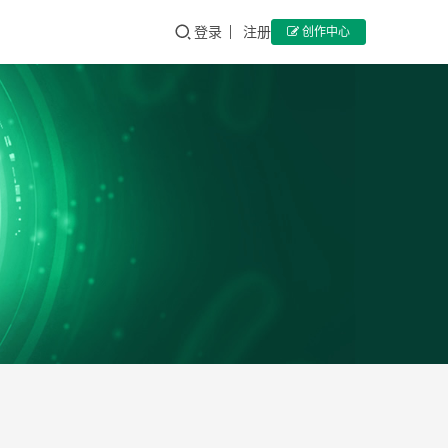
登录
注册
创作中心
CD4
专
家