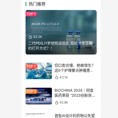
热门推荐
43.2K
二代PD(L)1梦想照进现实 双抗才是正确
的打开方式？！
切口愈合慢、疤痕增生？
这6个护理要点肿瘤患者
须牢记！
43.1K
BIOCHINA 2024｜同宜
医药荣获 “2023创新突破
企业 Top 100” 奖项
42.6K
首批AI设计的药物以失望