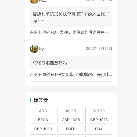
信迪利单抗加贝伐单抗 这2个药入医保了
吗？？
评论于
国产PD-1大PK，医保谈判后谁更胜一筹？海外争夺赛闷声打响
lily75
2022年7月25日
有输液港能放疗吗
评论于
确诊EGFR突变非小细胞肺癌，先用什么药？耐药后用什么药？
标签云
ADC
ASCO
Bi-XDC
BRCA
CBP-1008
CBP-1018
CBP-1019
EGFR
FDA