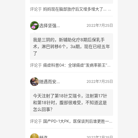
象调上来，重新穿刺查HER2，如果还是
评论于
妈妈现在脑部放疗后又增多增大了… 还有脊髓腔内也疼的天天得打针…
低表达就可以用8201，三阴性也可以考
虑戈沙妥珠单抗。
选择坚强62
2022年7月25日
我是三阴的，新辅助化疗8期后保乳手
术，淋巴转移6个，3a期，现在已经五年
了
评论于
癌症科普04：全球癌症“发病率新王”——乳腺癌（上）
随遇而安_m
2022年7月25日
今天注射了第18针艾瑞卡，注射第17针
和第18针时，腹部很难受，不知道这是
怎么回事？
评论于
国产PD-1大PK，医保谈判后谁更胜一筹？海外争夺赛闷声打响
赫连旖晴
2022年7月25日