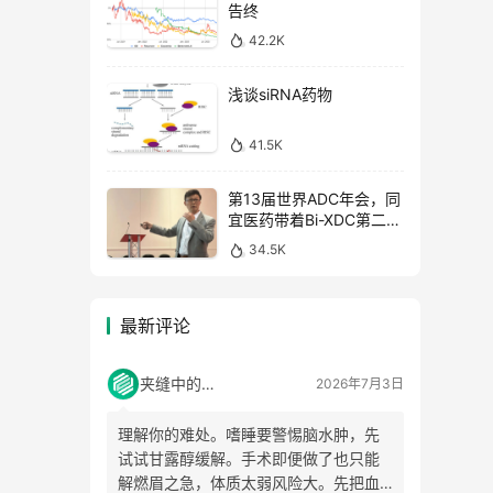
告终
42.2K
浅谈siRNA药物
41.5K
第13届世界ADC年会，同
宜医药带着Bi-XDC第二代
产品线如约而至
34.5K
最新评论
夹缝中的小草
2026年7月3日
理解你的难处。嗜睡要警惕脑水肿，先
试试甘露醇缓解。手术即便做了也只能
解燃眉之急，体质太弱风险大。先把血