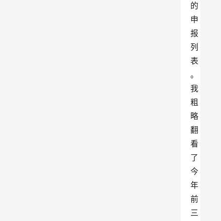
的
申
报
列
表
。
我
粗
略
翻
看
了
今
年
前
三