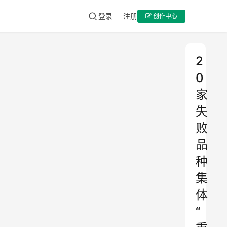
登录
注册
创作中心
2
0
家
失
败
品
种
集
体
“