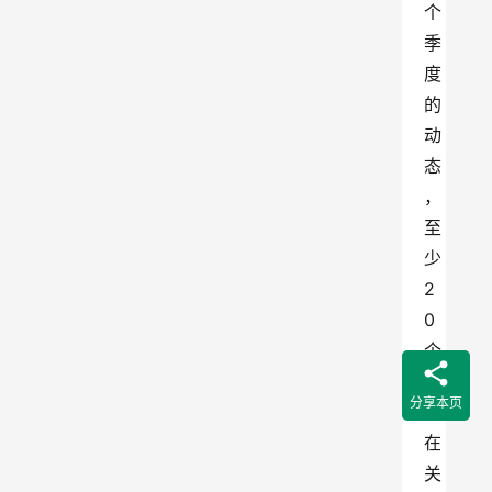
个
季
度
的
动
态
，
至
少
2
0
个
曾
分享本页
经
在
关