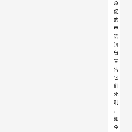
急
促
的
电
话
铃
曾
宣
告
它
们
死
刑
，
如
今