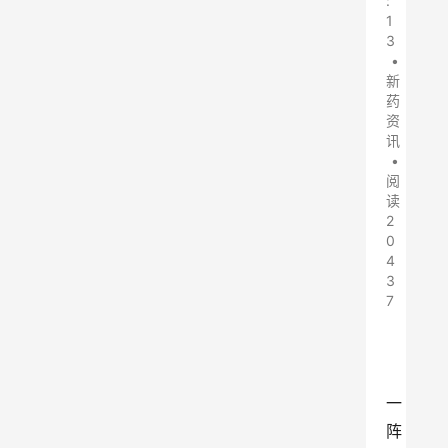
:
1
3
•
新
药
资
讯
•
阅
读
2
0
4
3
7
一
阵