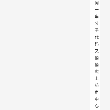
同
一
串
分
子
代
码
又
悄
悄
爬
上
药
审
中
心