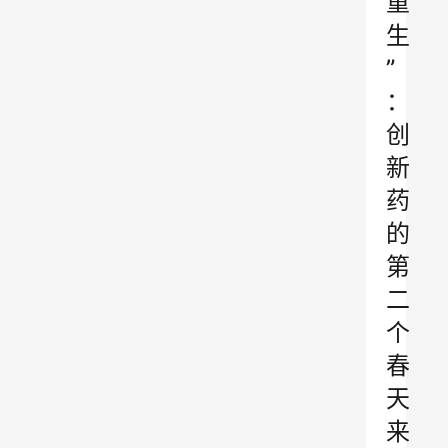
重
生
”
：
创
新
药
的
第
二
个
春
天
来