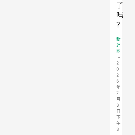
了
吗
？
新
药
网
•
2
0
2
6
年
7
月
3
日
下
午
3