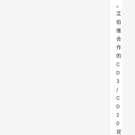
。
艾
伯
维
合
作
的
C
D
3
/
C
D
2
0
双