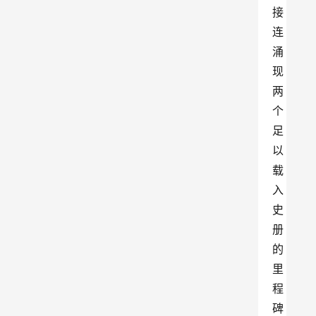
接
连
涌
现
两
个
足
以
载
入
史
册
的
里
程
碑