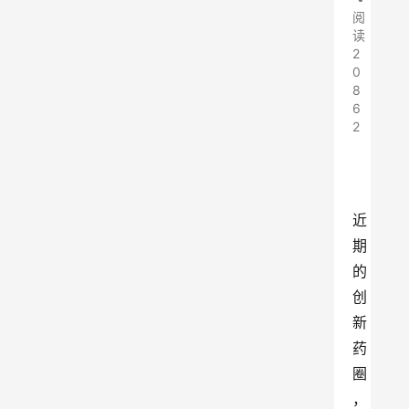
阅
读
2
0
8
6
2
近
期
的
创
新
药
圈
，