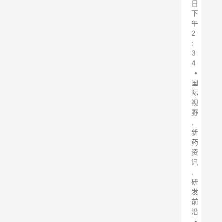
日
下
午
2
:
3
4
•
国
际
视
野
,
新
药
资
讯
,
研
发
前
沿
•