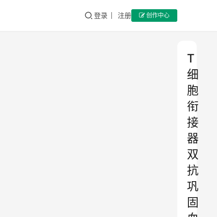
登录
注册
创作中心
T
细
胞
衔
接
器
双
抗
巩
固