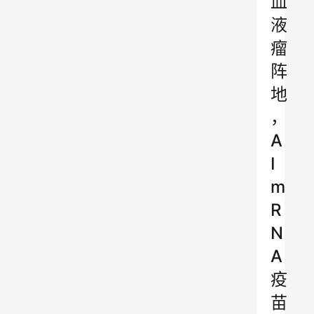
血
液
瘤
阵
地
，
A
I
m
R
N
A
疫
苗