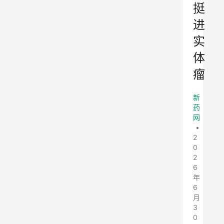
挺
进
实
体
瘤
新
药
网
•
2
0
2
6
年
6
月
3
0