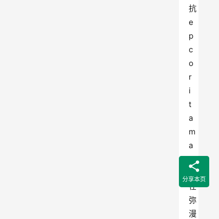
抗
e
p
c
o
r
i
t
a
m
a
b
，
分享本页
在
弥
漫