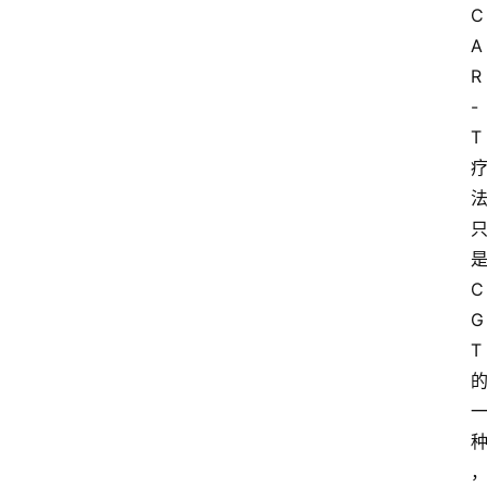
C
A
R
-
T
C
G
T