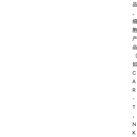
C
A
R
-
T
N
K