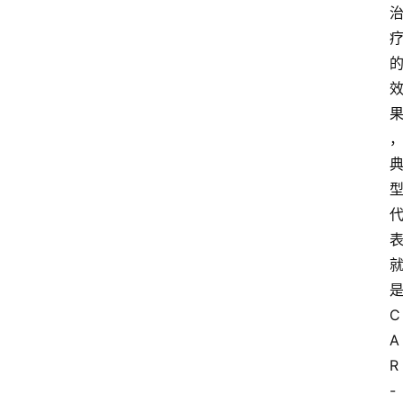
首
页
新
药
快
讯
新
C
药
A
专
题
R
-