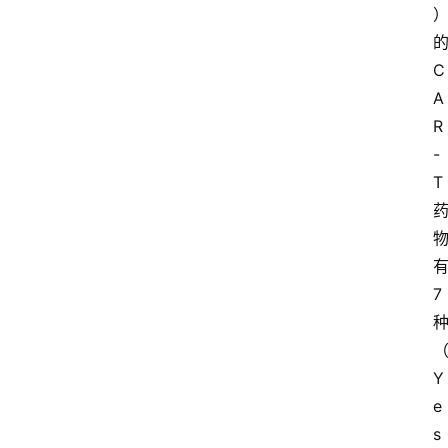
C
A
R
-
T
7
Y
e
s