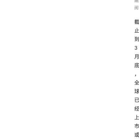
癌
阅
3