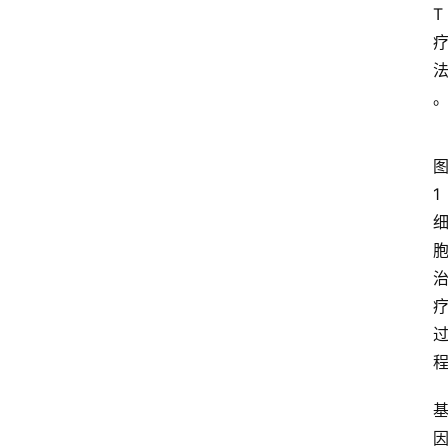
专
T
家
专
栏
登录
注册
科
普
视
1
频
新
药
社
区
更
多