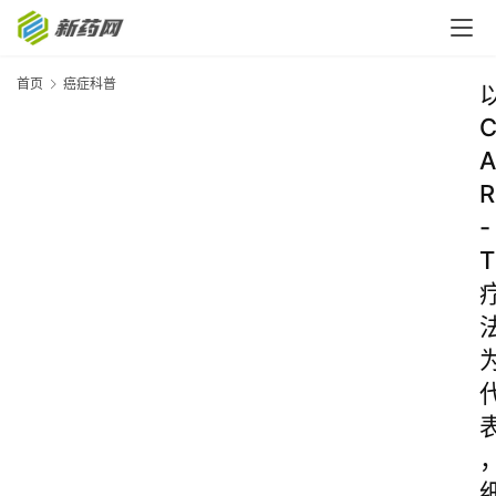
首页
癌症科普
A
R
-
T