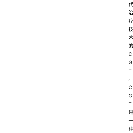
C
G
T
C
G
T