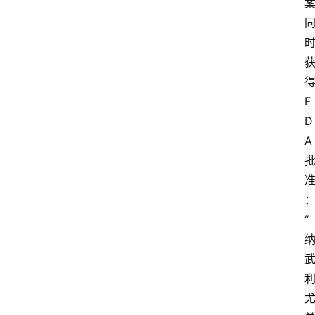
F
D
A
“