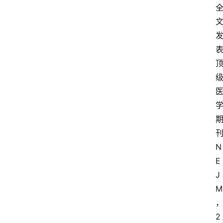
N
E
J
M
2