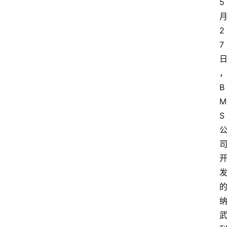
5
2
7
B
M
S