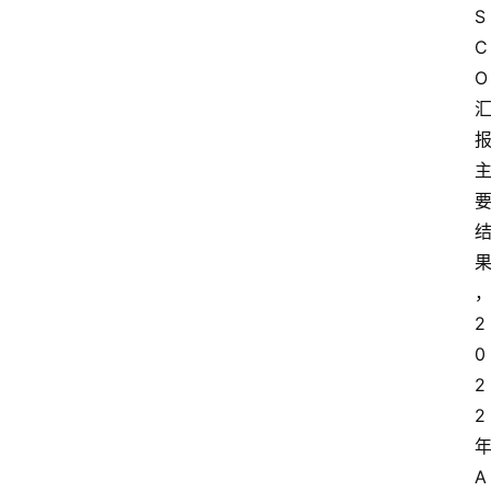
S
C
O
2
0
2
2
A