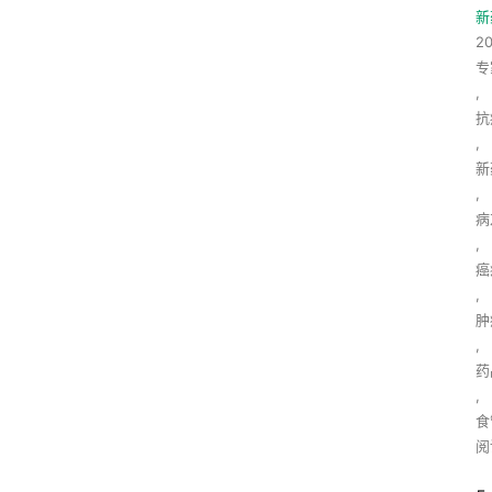
新
2
专
,
抗
,
新
,
病
,
癌
,
肿
,
药
,
食
阅