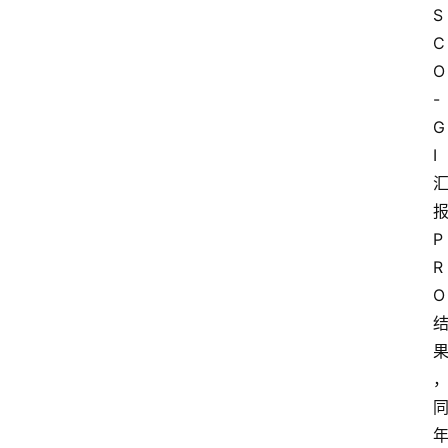
S
C
O
-
G
I
P
R
O