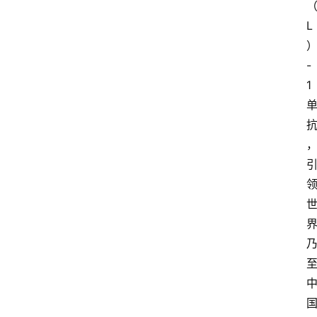
L
-
1