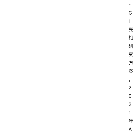
-
G
I
2
0
2
1
A