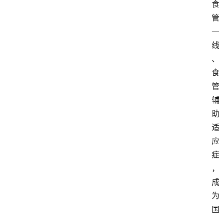
题
专
家
专
栏
登录
注册
科
普
视
频
新
药
社
区