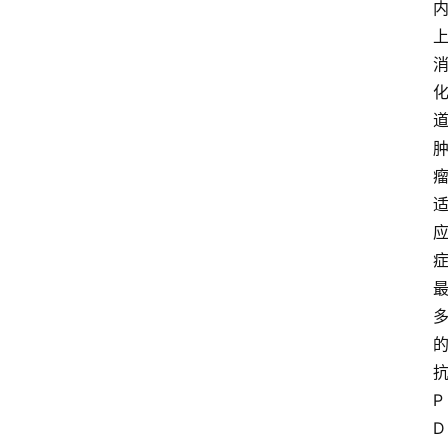
更
多
P
D