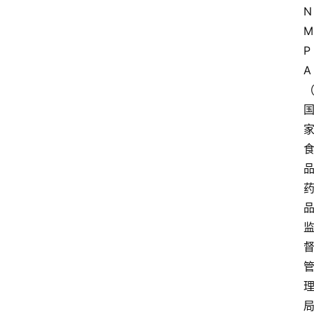
N
M
P
A