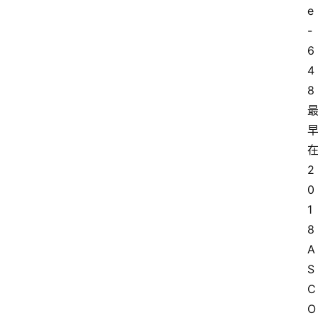
e
-
6
4
8
2
0
1
8 
A
S
C
O