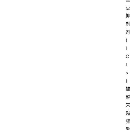
(
I
C
I
s
)