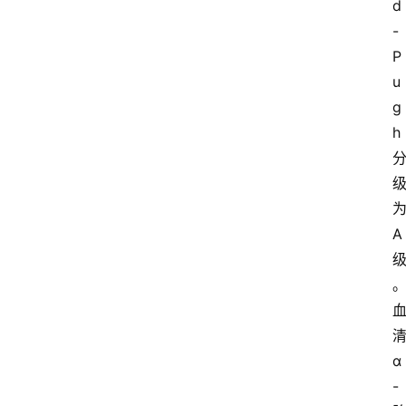
d
-
P
u
g
h
A
α
-