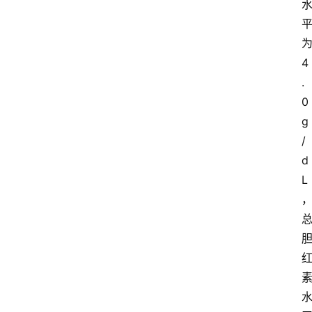
4
.
0 
g
/
d
L