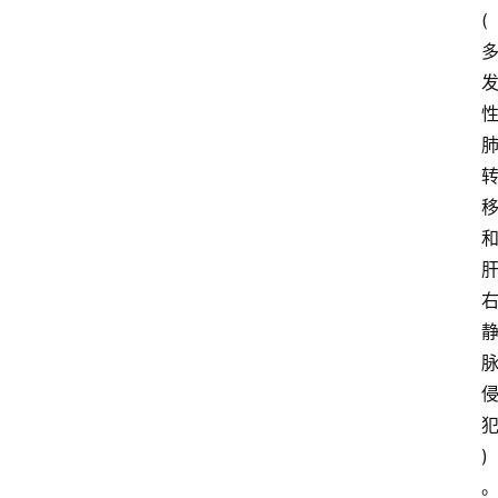
(
首
页
新
药
快
讯
新
)
药
专