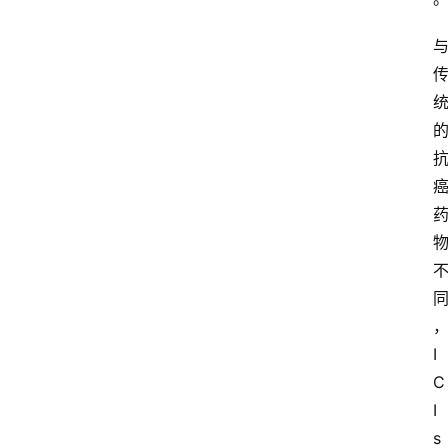
I
C
I
s