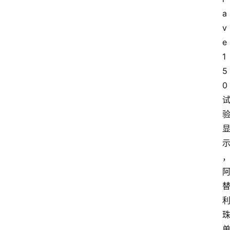
a
v
e
1
5
0