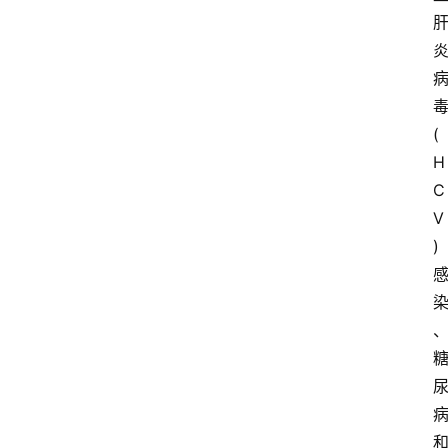
(
H
C
V
)