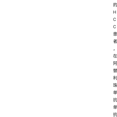
H
C
C