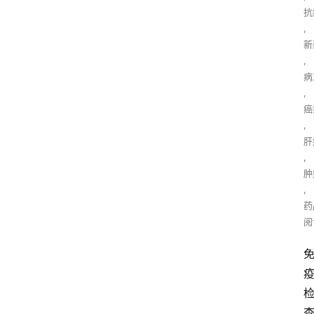
抗
,
新
,
病
,
癌
,
肝
,
肿
,
药
阅