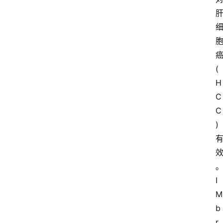
(
H
C
C
)
I
M
b
r