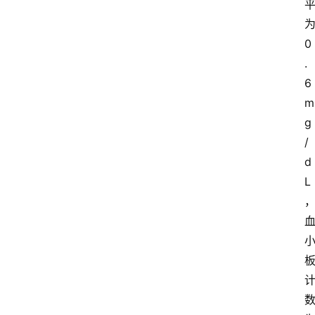
0
.
6 
m
g
/
d
L