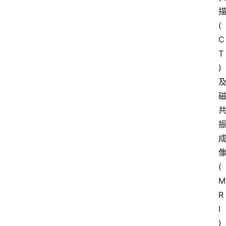
(
C
T
)
(
M
R
I
)