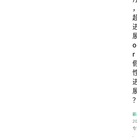
o
r
新
2
专
,