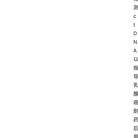
c
t
D
N
A