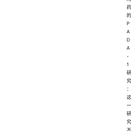
P
A
D
A
首
-
页
1
新
药
快
讯
新
药
专