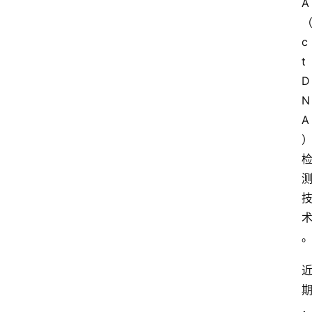
A
c
t
D
N
A