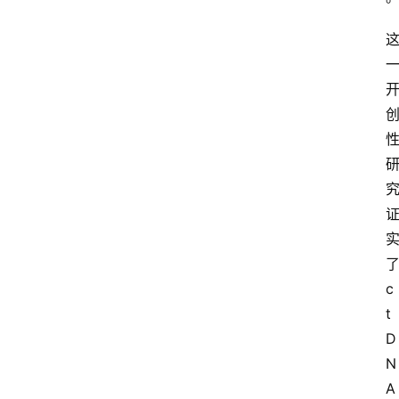
c
t 
D
N
A