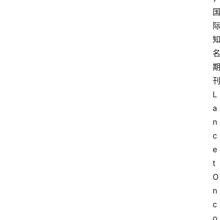
L
a
n
c
e
t 
O
n
c
o