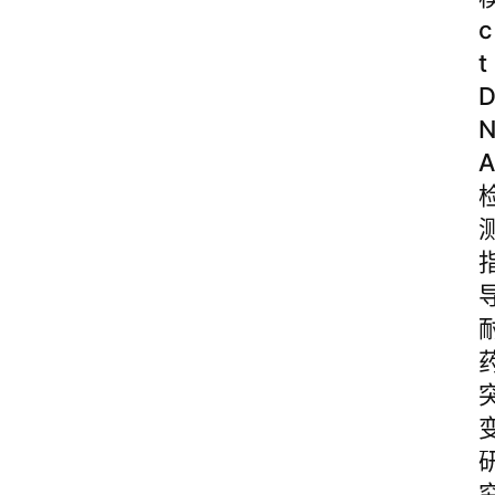
c
t
A