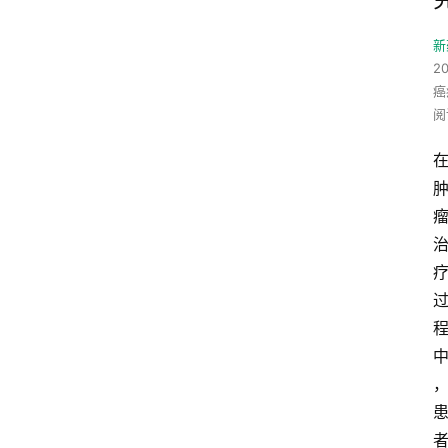
新
2
癌
阅