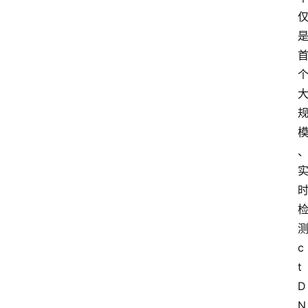
题
专
家
专
栏
登录
注册
科
普
视
频
新
药
c
社
区
t
D
更
N