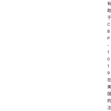
C
B
P
-
1
0
1
9