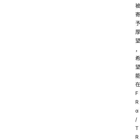
家
专
栏
登录
注册
科
普
视
频
新
药
社
F
区
R
α
更
/
多
T
R