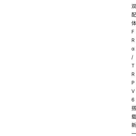
F
R
α
/
T
R
P
V
6