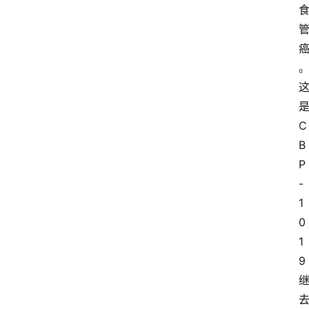
C
B
P
-
1
0
1
9