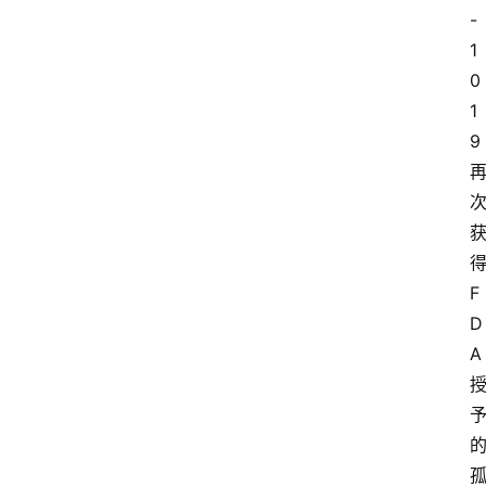
-
1
0
1
9
F
D
A