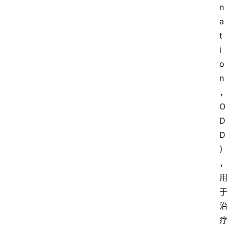
n
a
t
i
o
n
O
D
D