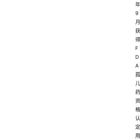
9
F
D
A