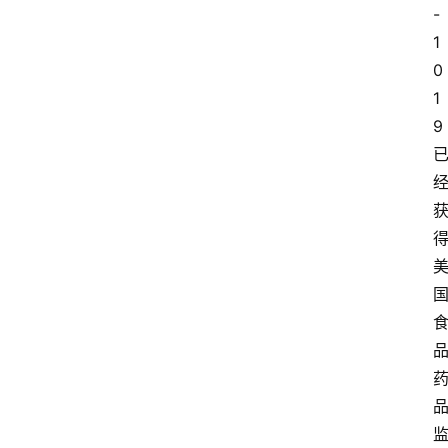
-
1
0
1
9