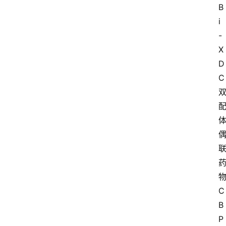
B
i
-
X
D
C
C
B
P