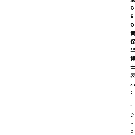
C
E
O
“
C
B
P