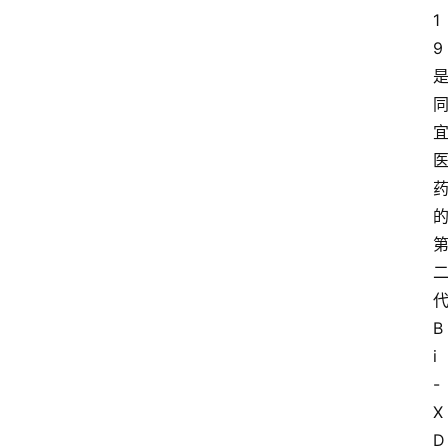
1
9
B
i
-
X
D