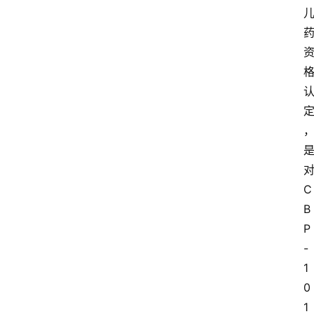
C
B
P
-
1
0
1