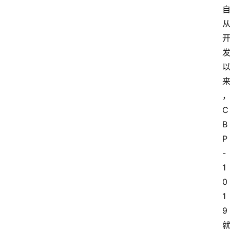
首
页
新
药
C
快
B
讯
P
-
新
1
药
0
专
1
题
9
专