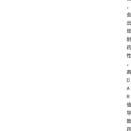
D
A
R