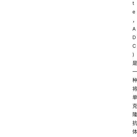
t
e
A
D
C
)