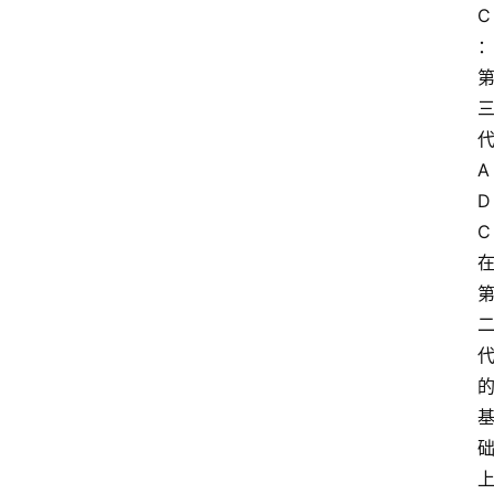
C
A
D
C