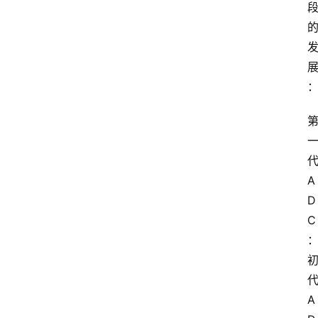
A
D
C
A