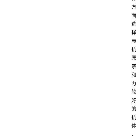
首
页
新
药
快
讯
新
药
专
题