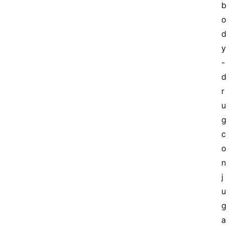
b
o
d
y
-
d
r
u
g 
c
o
n
j
u
g
a