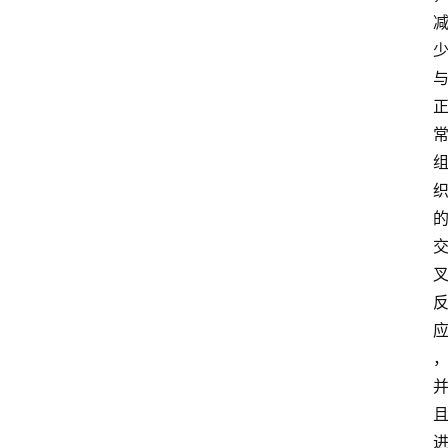
专
家
专
栏
登录
注册
科
普
视
频
新
药
社
区
更
多