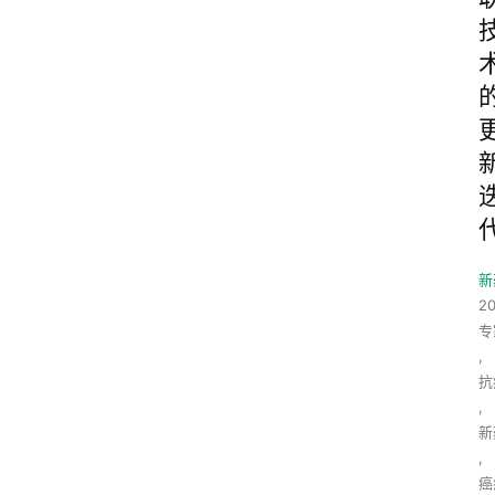
新
2
专
,
抗
,
新
,
癌