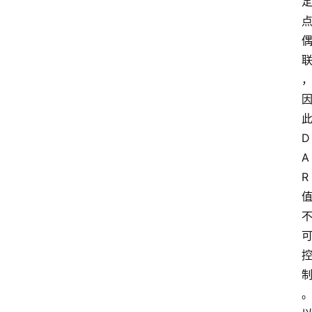
D
A
R