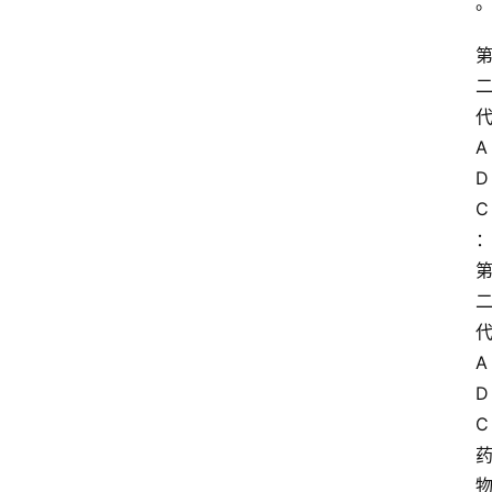
A
D
C
A
D
C