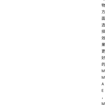
M
M
A
E
M