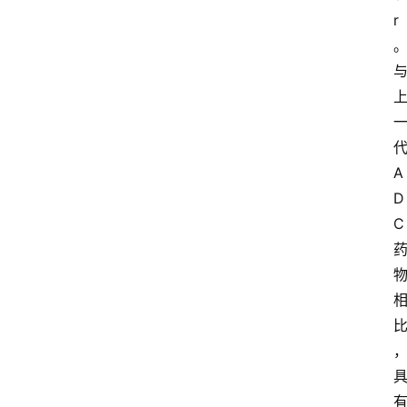
r
A
D
C