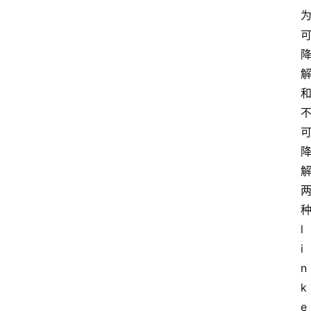
l
i
n
k
e