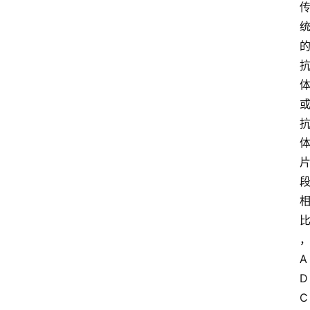
A
D
C