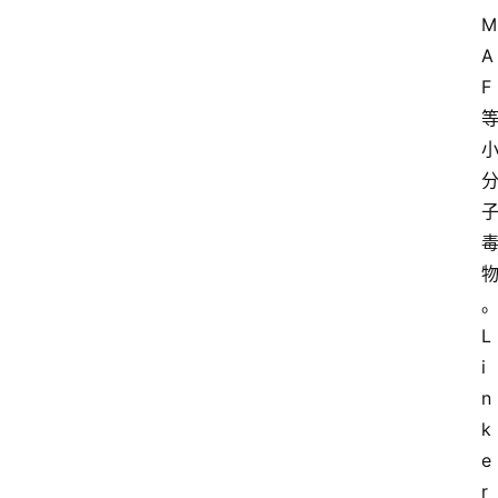
M
A
F
L
i
n
k
e
r