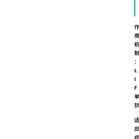
L
I
F