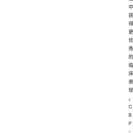
专
题
专
家
专
栏
登录
注册
科
普
视
频
新
C
药
B
社
P
区
-