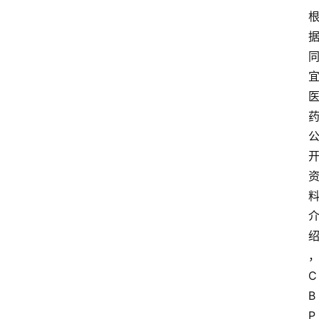
C
B
P