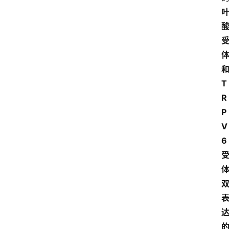
T
R
P
V
6