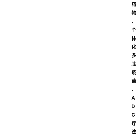
A
D
C