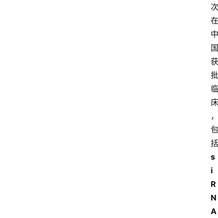
s
i
R
N
A