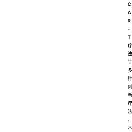
C
A
R
-
T