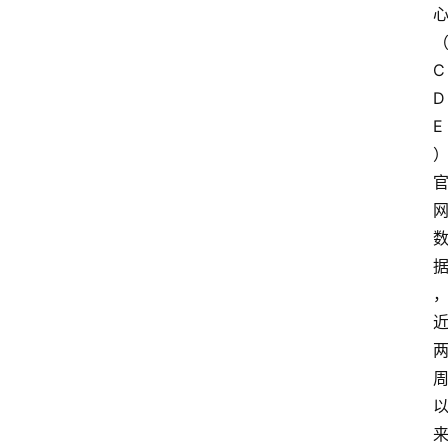
C
D
E