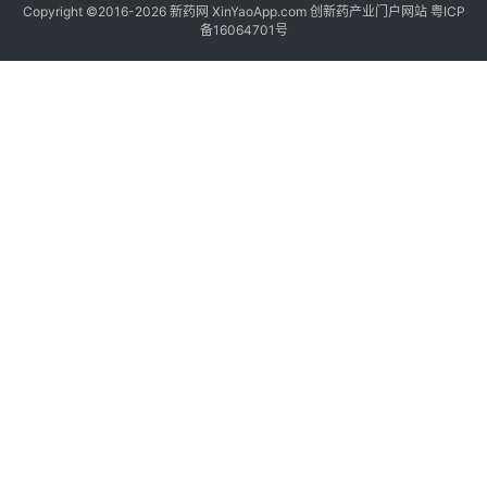
Copyright ©2016-2026 新药网 XinYaoApp.com 创新药产业门户网站
粤ICP
备16064701号
更
多